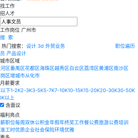
找工作
招人才
工作岗位
广州市
搜 索
热门搜索：
设计
3d
外贸业务
职位遍历
员
产品设计
城市区域
天河区
番禺区
花都区
海珠区
越秀区
白云区
荔湾区
黄浦区
南沙区
萝岗区
增城市
从化市
月薪要求
K以下
1-2K
2-3K
3-5K
5-7K
7-10K
10-15K
15-20K
20-30K
30-50K
0K以上
含面议
福利亮点
高薪职位
每周双休
公积金
年假
年终奖
工作餐
公费旅游
公费培训
标准工时
优质企业
社会保险
环境优雅
更多