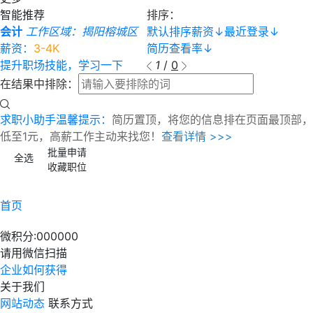
智能推荐
排序：
会计
工作区域：揭阳榕城区
默认排序
薪资
↓
最近登录
↓
薪资：
3-4K
简历查看率
↓
提升职场技能，学习一下
1
/
0
在结果中排除：
求职小助手温馨提示：
简历置顶，将您的信息排在页面最顶部，
低至1元，高薪工作主动来找您！
查看详情 >>>
批量申请
全选
收藏职位
首页
微积分:
000000
请用微信扫描
企业如何获得
关于我们
网站动态
联系方式