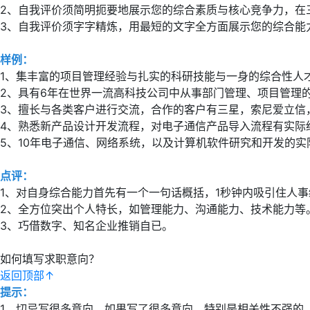
2、自我评价须简明扼要地展示您的综合素质与核心竞争力，在
3、自我评价须字字精炼，用最短的文字全方面展示您的综合能
样例：
1、集丰富的项目管理经验与扎实的科研技能与一身的综合性人
2、具有6年在世界一流高科技公司中从事部门管理、项目管理
3、擅长与各类客户进行交流，合作的客户有三星，索尼爱立信
4、熟悉新产品设计开发流程，对电子通信产品导入流程有实际
5、10年电子通信、网络系统，以及计算机软件研究和开发的
点评：
1、对自身综合能力首先有一个一句话概括，1秒钟内吸引住人事
2、全方位突出个人特长，如管理能力、沟通能力、技术能力等
3、巧借数字、知名企业推销自已。
如何填写求职意向？
返回顶部↑
提示：
1、切忌写很多意向，如果写了很多意向，特别是相关性不强的