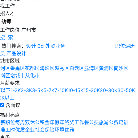
找工作
招人才
工作岗位
广州市
搜 索
热门搜索：
设计
3d
外贸业务
职位遍历
员
产品设计
城市区域
天河区
番禺区
花都区
海珠区
越秀区
白云区
荔湾区
黄浦区
南沙区
萝岗区
增城市
从化市
月薪要求
K以下
1-2K
2-3K
3-5K
5-7K
7-10K
10-15K
15-20K
20-30K
30-50K
0K以上
含面议
福利亮点
高薪职位
每周双休
公积金
年假
年终奖
工作餐
公费旅游
公费培训
标准工时
优质企业
社会保险
环境优雅
更多