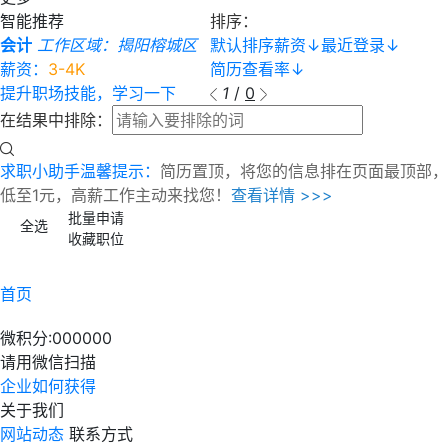
智能推荐
排序：
会计
工作区域：揭阳榕城区
默认排序
薪资
↓
最近登录
↓
薪资：
3-4K
简历查看率
↓
提升职场技能，学习一下
1
/
0
在结果中排除：
求职小助手温馨提示：
简历置顶，将您的信息排在页面最顶部，
低至1元，高薪工作主动来找您！
查看详情 >>>
批量申请
全选
收藏职位
首页
微积分:
000000
请用微信扫描
企业如何获得
关于我们
网站动态
联系方式