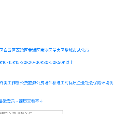
区
白云区
荔湾区
黄浦区
南沙区
萝岗区
增城市
从化市
0K
10-15K
15-20K
20-30K
30-50K
50K以上
终奖
工作餐
公费旅游
公费培训
标准工时
优质企业
社会保险
环境优
最近登录
↓
简历查看率
↓