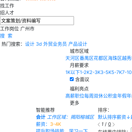
找工作
招人才
工作岗位
广州市
搜 索
热门搜索：
设计
3d
外贸业务员
产品设计
城市区域
天河区
番禺区
花都区
海珠区
越秀
月薪要求
1K以下
1-2K
2-3K
3-5K
5-7K
7-1
含面议
福利亮点
高薪职位
每周双休
公积金
年假
年
更多
智能推荐
排序：
会计
工作区域：揭阳榕城区
默认排序
薪资
↓
薪资：
3-4K
1
/
0
提升职场技能，学习一下