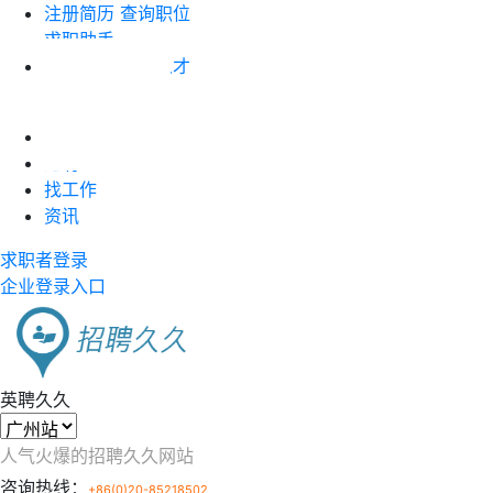
注册简历
查询职位
求职助手
企业注册
搜索人才
职位竞价
首页
近聘
找工作
资讯
求职者登录
企业登录入口
英聘久久
人气火爆的招聘久久网站
咨询热线：
+86(0)20-85218502