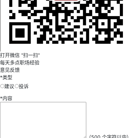
打开微信 "扫一扫"
每天多点职场经验
意见反馈
*
类型
建议
投诉
*
内容
*
昵称
（500 个字符以内）