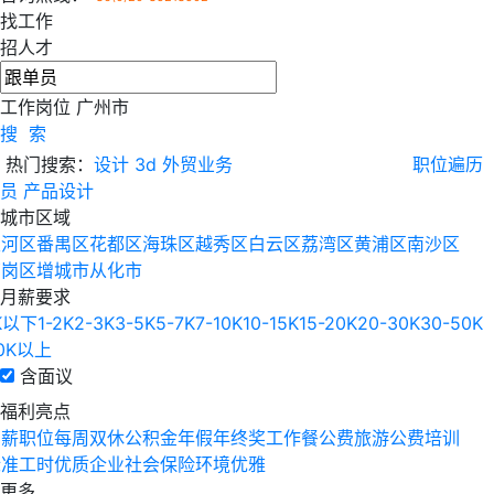
找工作
招人才
工作岗位
广州市
搜 索
热门搜索：
设计
3d
外贸业务
职位遍历
员
产品设计
城市区域
天河区
番禺区
花都区
海珠区
越秀区
白云区
荔湾区
黄浦区
南沙区
萝岗区
增城市
从化市
月薪要求
K以下
1-2K
2-3K
3-5K
5-7K
7-10K
10-15K
15-20K
20-30K
30-50K
0K以上
含面议
福利亮点
高薪职位
每周双休
公积金
年假
年终奖
工作餐
公费旅游
公费培训
标准工时
优质企业
社会保险
环境优雅
更多