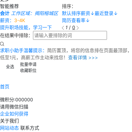
智能推荐
排序：
会计
工作区域：揭阳榕城区
默认排序
薪资
↓
最近登录
↓
薪资：
3-4K
简历查看率
↓
提升职场技能，学习一下
1
/
0
在结果中排除：
求职小助手温馨提示：
简历置顶，将您的信息排在页面最顶部，
低至1元，高薪工作主动来找您！
查看详情 >>>
批量申请
全选
收藏职位
首页
微积分:
000000
请用微信扫描
企业如何获得
关于我们
网站动态
联系方式