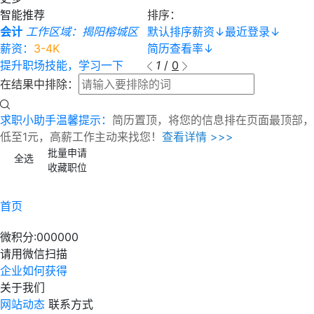
智能推荐
排序：
会计
工作区域：揭阳榕城区
默认排序
薪资
↓
最近登录
↓
薪资：
3-4K
简历查看率
↓
提升职场技能，学习一下
1
/
0
在结果中排除：
求职小助手温馨提示：
简历置顶，将您的信息排在页面最顶部，
低至1元，高薪工作主动来找您！
查看详情 >>>
批量申请
全选
收藏职位
首页
微积分:
000000
请用微信扫描
企业如何获得
关于我们
网站动态
联系方式