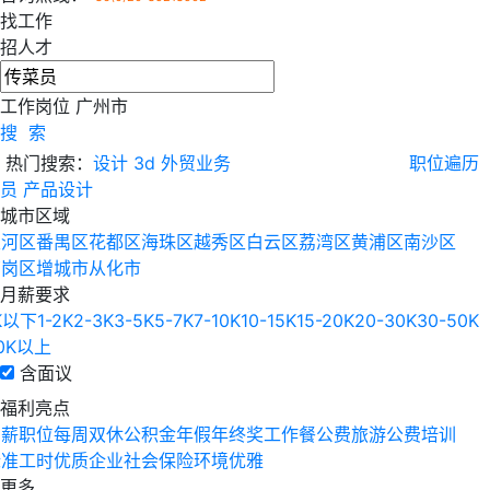
找工作
招人才
工作岗位
广州市
搜 索
热门搜索：
设计
3d
外贸业务
职位遍历
员
产品设计
城市区域
天河区
番禺区
花都区
海珠区
越秀区
白云区
荔湾区
黄浦区
南沙区
萝岗区
增城市
从化市
月薪要求
K以下
1-2K
2-3K
3-5K
5-7K
7-10K
10-15K
15-20K
20-30K
30-50K
0K以上
含面议
福利亮点
高薪职位
每周双休
公积金
年假
年终奖
工作餐
公费旅游
公费培训
标准工时
优质企业
社会保险
环境优雅
更多