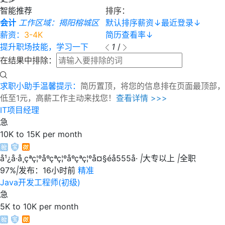
智能推荐
排序：
会计
工作区域：揭阳榕城区
默认排序
薪资
↓
最近登录
↓
薪资：
3-4K
简历查看率
↓
提升职场技能，学习一下
1
/
在结果中排除：
求职小助手温馨提示：
简历置顶，将您的信息排在页面最顶部，
低至1元，高薪工作主动来找您！
查看详情 >>>
IT项目经理
急
10K to 15K per month
å¹¿å·å¸çªç¦ºåºçªç¦ºåºçªç¦ºå¤§éå555å·
|
大专以上
|
全职
97%
|
发布：16小时前
精准
Java开发工程师(初级)
急
5K to 10K per month