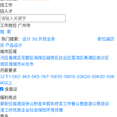
找工作
招人才
工作岗位
广州市
搜 索
热门搜索：
设计
3d
外贸业务
职位遍历
员
产品设计
城市区域
天河区
番禺区
花都区
海珠区
越秀区
白云区
荔湾区
黄浦区
南沙区
萝岗区
增城市
从化市
月薪要求
K以下
1-2K
2-3K
3-5K
5-7K
7-10K
10-15K
15-20K
20-30K
30-50K
0K以上
含面议
福利亮点
高薪职位
每周双休
公积金
年假
年终奖
工作餐
公费旅游
公费培训
标准工时
优质企业
社会保险
环境优雅
更多