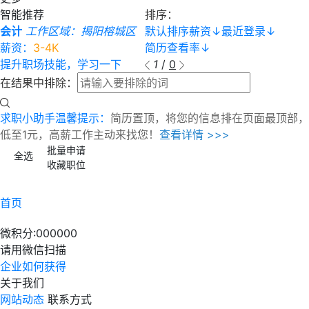
智能推荐
排序：
会计
工作区域：揭阳榕城区
默认排序
薪资
↓
最近登录
↓
薪资：
3-4K
简历查看率
↓
提升职场技能，学习一下
1
/
0
在结果中排除：
求职小助手温馨提示：
简历置顶，将您的信息排在页面最顶部，
低至1元，高薪工作主动来找您！
查看详情 >>>
批量申请
全选
收藏职位
首页
微积分:
000000
请用微信扫描
企业如何获得
关于我们
网站动态
联系方式