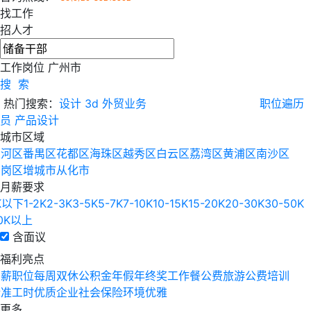
找工作
招人才
工作岗位
广州市
搜 索
热门搜索：
设计
3d
外贸业务
职位遍历
员
产品设计
城市区域
天河区
番禺区
花都区
海珠区
越秀区
白云区
荔湾区
黄浦区
南沙区
萝岗区
增城市
从化市
月薪要求
K以下
1-2K
2-3K
3-5K
5-7K
7-10K
10-15K
15-20K
20-30K
30-50K
0K以上
含面议
福利亮点
高薪职位
每周双休
公积金
年假
年终奖
工作餐
公费旅游
公费培训
标准工时
优质企业
社会保险
环境优雅
更多