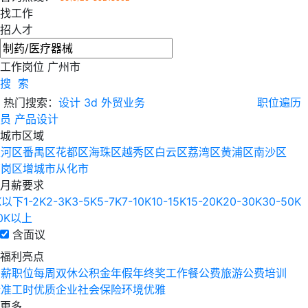
找工作
招人才
工作岗位
广州市
搜 索
热门搜索：
设计
3d
外贸业务
职位遍历
员
产品设计
城市区域
天河区
番禺区
花都区
海珠区
越秀区
白云区
荔湾区
黄浦区
南沙区
萝岗区
增城市
从化市
月薪要求
K以下
1-2K
2-3K
3-5K
5-7K
7-10K
10-15K
15-20K
20-30K
30-50K
0K以上
含面议
福利亮点
高薪职位
每周双休
公积金
年假
年终奖
工作餐
公费旅游
公费培训
标准工时
优质企业
社会保险
环境优雅
更多