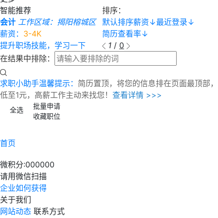
智能推荐
排序：
会计
工作区域：揭阳榕城区
默认排序
薪资
↓
最近登录
↓
薪资：
3-4K
简历查看率
↓
提升职场技能，学习一下
1
/
0
在结果中排除：
求职小助手温馨提示：
简历置顶，将您的信息排在页面最顶部，
低至1元，高薪工作主动来找您！
查看详情 >>>
批量申请
全选
收藏职位
首页
微积分:
000000
请用微信扫描
企业如何获得
关于我们
网站动态
联系方式