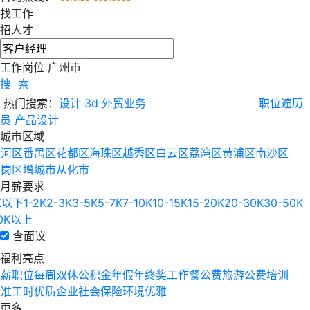
找工作
招人才
工作岗位
广州市
搜 索
热门搜索：
设计
3d
外贸业务
职位遍历
员
产品设计
城市区域
天河区
番禺区
花都区
海珠区
越秀区
白云区
荔湾区
黄浦区
南沙区
萝岗区
增城市
从化市
月薪要求
K以下
1-2K
2-3K
3-5K
5-7K
7-10K
10-15K
15-20K
20-30K
30-50K
0K以上
含面议
福利亮点
高薪职位
每周双休
公积金
年假
年终奖
工作餐
公费旅游
公费培训
标准工时
优质企业
社会保险
环境优雅
更多