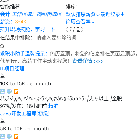
智能推荐
排序：
会计
工作区域：揭阳榕城区
默认排序
薪资
↓
最近登录
↓
薪资：
3-4K
简历查看率
↓
提升职场技能，学习一下
1
/
0
在结果中排除：
求职小助手温馨提示：
简历置顶，将您的信息排在页面最顶部，
低至1元，高薪工作主动来找您！
查看详情 >>>
IT项目经理
急
10K to 15K per month
å¹¿å·å¸çªç¦ºåºçªç¦ºåºçªç¦ºå¤§éå555å·
|
大专以上
|
全职
97%
|
发布：16小时前
精准
Java开发工程师(初级)
急
5K to 10K per month