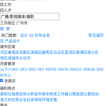
找工作
招人才
工作岗位
广州市
搜 索
热门搜索：
设计
3d
外贸业务
职位遍历
员
产品设计
城市区域
天河区
番禺区
花都区
海珠区
越秀区
白云区
荔湾区
黄浦区
南沙区
萝岗区
增城市
从化市
月薪要求
K以下
1-2K
2-3K
3-5K
5-7K
7-10K
10-15K
15-20K
20-30K
30-50K
0K以上
含面议
福利亮点
高薪职位
每周双休
公积金
年假
年终奖
工作餐
公费旅游
公费培训
标准工时
优质企业
社会保险
环境优雅
更多