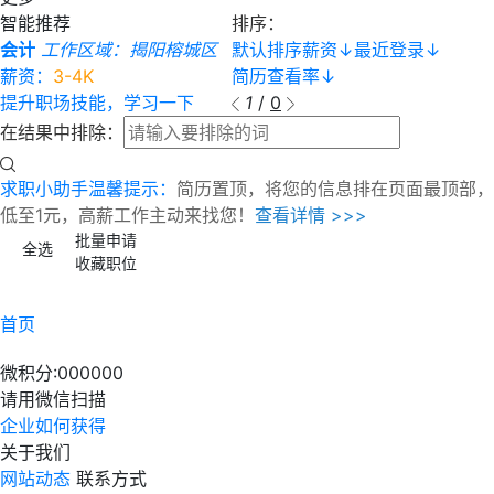
智能推荐
排序：
会计
工作区域：揭阳榕城区
默认排序
薪资
↓
最近登录
↓
薪资：
3-4K
简历查看率
↓
提升职场技能，学习一下
1
/
0
在结果中排除：
求职小助手温馨提示：
简历置顶，将您的信息排在页面最顶部，
低至1元，高薪工作主动来找您！
查看详情 >>>
批量申请
全选
收藏职位
首页
微积分:
000000
请用微信扫描
企业如何获得
关于我们
网站动态
联系方式