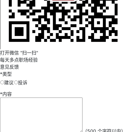
打开微信 "扫一扫"
每天多点职场经验
意见反馈
*
类型
建议
投诉
*
内容
*
昵称
（500 个字符以内）