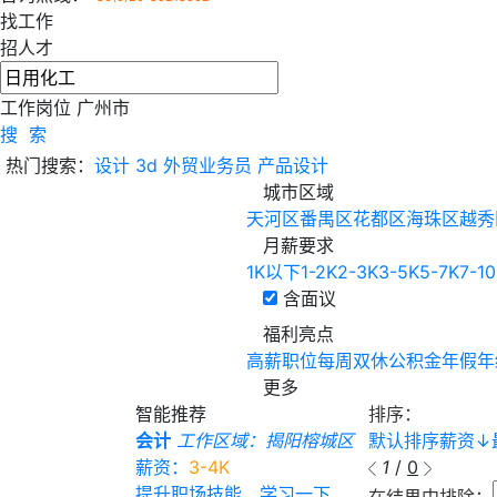
找工作
招人才
工作岗位
广州市
搜 索
热门搜索：
设计
3d
外贸业务员
产品设计
城市区域
天河区
番禺区
花都区
海珠区
越秀
月薪要求
1K以下
1-2K
2-3K
3-5K
5-7K
7-1
含面议
福利亮点
高薪职位
每周双休
公积金
年假
年
更多
智能推荐
排序：
会计
工作区域：揭阳榕城区
默认排序
薪资
↓
薪资：
3-4K
1
/
0
提升职场技能，学习一下