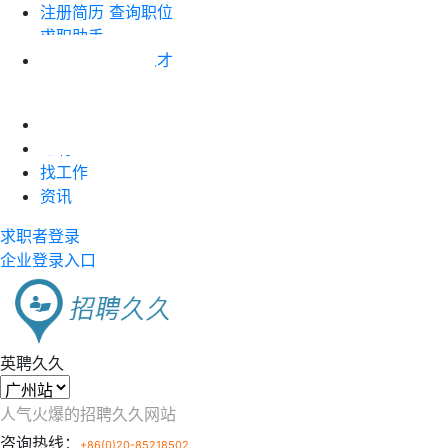
注册简历
查询职位
求职助手
企业注册
搜索人才
职位竞价
首页
近聘
找工作
资讯
求职者登录
企业登录入口
英聘久久
人气火爆的招聘久久网站
咨询热线：
+86(0)20-85218502