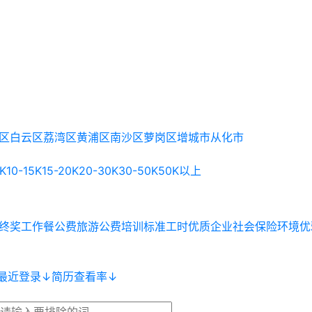
区
白云区
荔湾区
黄浦区
南沙区
萝岗区
增城市
从化市
0K
10-15K
15-20K
20-30K
30-50K
50K以上
终奖
工作餐
公费旅游
公费培训
标准工时
优质企业
社会保险
环境优
最近登录
↓
简历查看率
↓