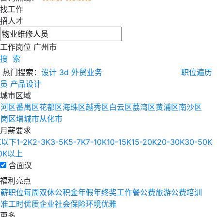
找工作
招人才
工作岗位
广州市
搜 索
热门搜索：
设计
3d
外贸业务
职位遍历
员
产品设计
城市区域
天河区
番禺区
花都区
海珠区
越秀区
白云区
荔湾区
黄浦区
南沙区
萝岗区
增城市
从化市
月薪要求
K以下
1-2K
2-3K
3-5K
5-7K
7-10K
10-15K
15-20K
20-30K
30-50K
0K以上
含面议
福利亮点
高薪职位
每周双休
公积金
年假
年终奖
工作餐
公费旅游
公费培训
标准工时
优质企业
社会保险
环境优雅
更多