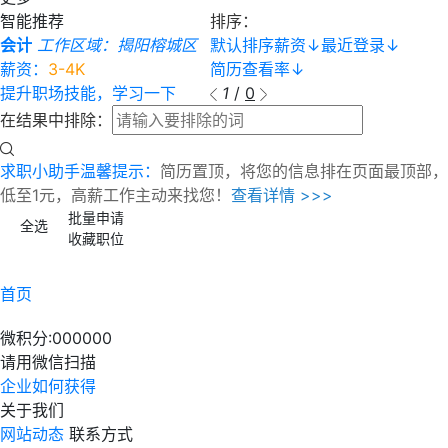
智能推荐
排序：
会计
工作区域：揭阳榕城区
默认排序
薪资
↓
最近登录
↓
薪资：
3-4K
简历查看率
↓
提升职场技能，学习一下
1
/
0
在结果中排除：
求职小助手温馨提示：
简历置顶，将您的信息排在页面最顶部，
低至1元，高薪工作主动来找您！
查看详情 >>>
批量申请
全选
收藏职位
首页
微积分:
000000
请用微信扫描
企业如何获得
关于我们
网站动态
联系方式