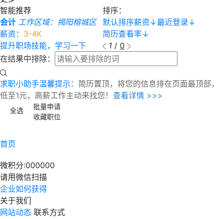
智能推荐
排序：
会计
工作区域：揭阳榕城区
默认排序
薪资
↓
最近登录
↓
薪资：
3-4K
简历查看率
↓
提升职场技能，学习一下
1
/
0
在结果中排除：
求职小助手温馨提示：
简历置顶，将您的信息排在页面最顶部，
低至1元，高薪工作主动来找您！
查看详情 >>>
批量申请
全选
收藏职位
首页
微积分:
000000
请用微信扫描
企业如何获得
关于我们
网站动态
联系方式