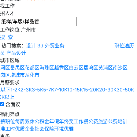
找工作
招人才
工作岗位
广州市
搜 索
热门搜索：
设计
3d
外贸业务
职位遍历
员
产品设计
城市区域
天河区
番禺区
花都区
海珠区
越秀区
白云区
荔湾区
黄浦区
南沙区
萝岗区
增城市
从化市
月薪要求
K以下
1-2K
2-3K
3-5K
5-7K
7-10K
10-15K
15-20K
20-30K
30-50K
0K以上
含面议
福利亮点
高薪职位
每周双休
公积金
年假
年终奖
工作餐
公费旅游
公费培训
标准工时
优质企业
社会保险
环境优雅
更多