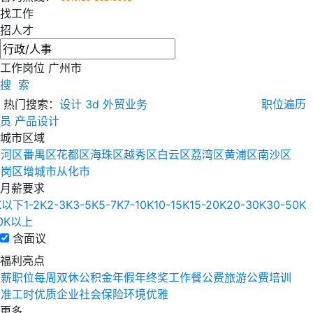
找工作
招人才
工作岗位
广州市
搜 索
热门搜索：
设计
3d
外贸业务
职位遍历
员
产品设计
城市区域
天河区
番禺区
花都区
海珠区
越秀区
白云区
荔湾区
黄浦区
南沙区
萝岗区
增城市
从化市
月薪要求
K以下
1-2K
2-3K
3-5K
5-7K
7-10K
10-15K
15-20K
20-30K
30-50K
0K以上
含面议
福利亮点
高薪职位
每周双休
公积金
年假
年终奖
工作餐
公费旅游
公费培训
标准工时
优质企业
社会保险
环境优雅
更多