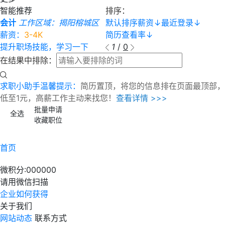
智能推荐
排序：
会计
工作区域：揭阳榕城区
默认排序
薪资
↓
最近登录
↓
薪资：
3-4K
简历查看率
↓
提升职场技能，学习一下
1
/
0
在结果中排除：
求职小助手温馨提示：
简历置顶，将您的信息排在页面最顶部，
低至1元，高薪工作主动来找您！
查看详情 >>>
批量申请
全选
收藏职位
首页
微积分:
000000
请用微信扫描
企业如何获得
关于我们
网站动态
联系方式